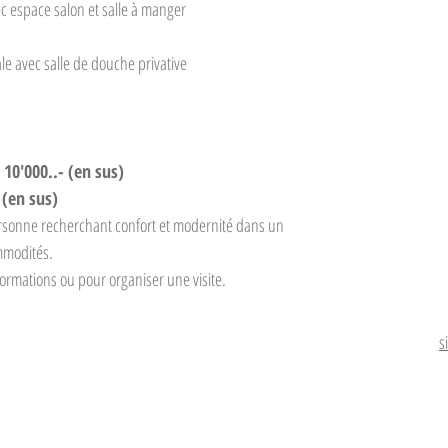
c espace salon et salle à manger
e avec salle de douche privative
 10'000..- (en sus)
 (en sus)
ersonne recherchant confort et modernité dans un 
mmodités.
formations ou pour organiser une visite.
s