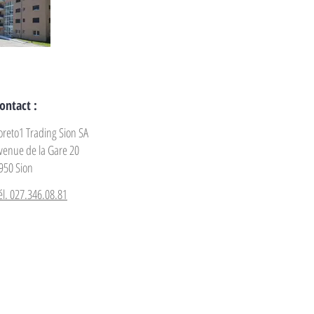
ontact :
oreto1 Trading Sion SA
venue de la Gare 20
950 Sion
él. 027.346.08.81