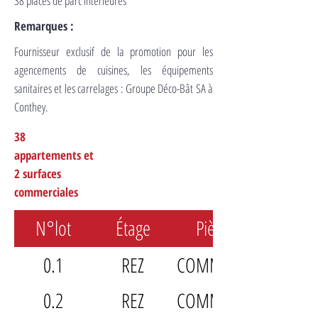
38 places de parc intérieures
Remarques :
Fournisseur exclusif de la promotion pour les
agencements de cuisines, les équipements
sanitaires et les carrelages : Groupe Déco-Bât SA à
Conthey.
38
appartements et
2 surfaces
commerciales
N°lot
Étage
Pièces
0.1
REZ
COMMERCE
0.2
REZ
COMMERCE