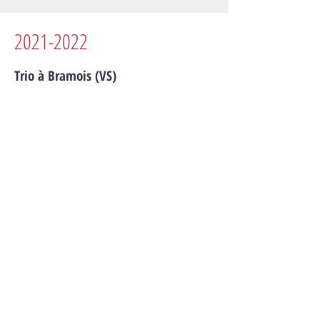
2021-2022
Trio à Bramois (VS)
Trois immeubles résidentiels de 55 appartements avec
parking intérieur et extérieur